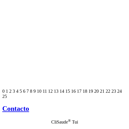
0
1
2
3
4
5
6
7
8
9
10
11
12
13
14
15
16
17
18
19
20
21
22
23
24
25
Contacto
®
CliSaude
Tui