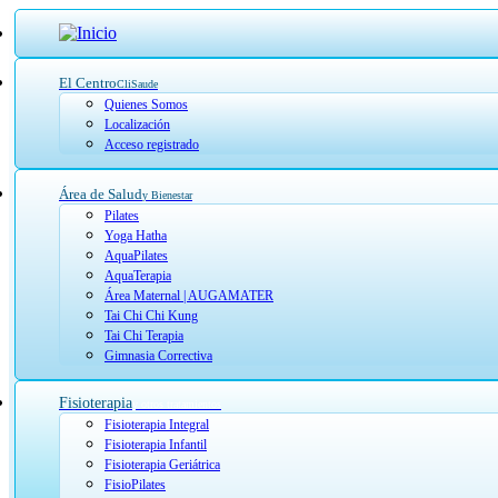
El Centro
CliSaude
Quienes Somos
Localización
Acceso registrado
Área de Salud
y Bienestar
Pilates
Yoga Hatha
AquaPilates
AquaTerapia
Área Maternal | AUGAMATER
Tai Chi Chi Kung
Tai Chi Terapia
Gimnasia Correctiva
Fisioterapia
y otros tratamientos
Fisioterapia Integral
Fisioterapia Infantil
Fisioterapia Geriátrica
FisioPilates