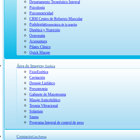
Departamento Terapéutico Integral
Psicología
Psicomotricidad
CRM Centro de Refuerzo Muscular
Podología
Biomecánica de la marcha
Dietética y Nutrición
Osteopatía
Acupuntura
Pilates Clínico
Quick Masaje
Área de Imagen
y Estética
FisioEstética
Cavitación
Drenaje Linfático
Presoterapia
Gabinete de Masoterapia
Masaje Anticelulítico
Terapia Vibracional
Solarium
Sauna
Programa Integral de control de peso
Contacto
Cita Previa